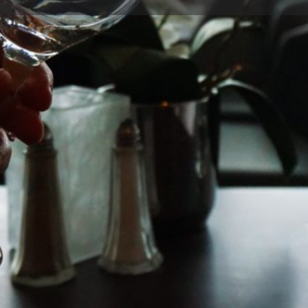
Detalles
Opiniones
0
r
Guardar
Compartir
Informar
Teléfono
REBAJADO
950297603
A Prior | Sartén 24
, aluminio fundido
n...
Galería
Aluminio fundido
Apta para todo tipo de
cocinas, incluido...