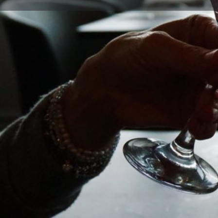
Llama
BR
cm
co