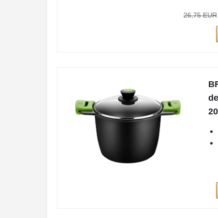
26,75 EUR
BR
de
20