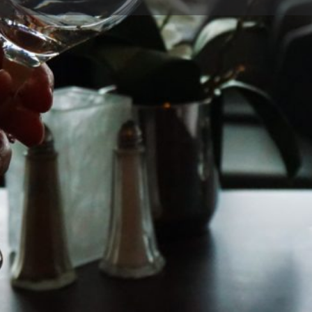
Detalles
Opiniones
0
r
Guardar
Compartir
Informar
Teléfono
950334602
Galería