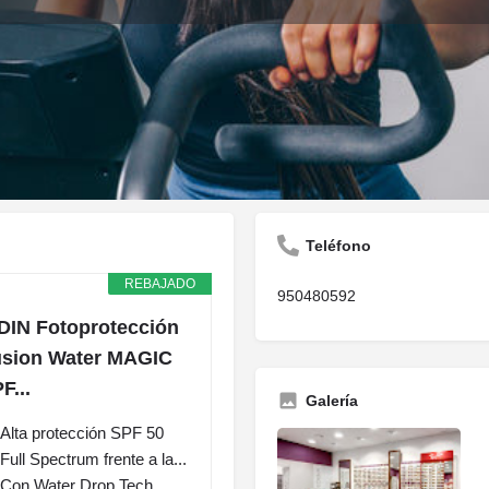
Descripción
Opiniones
Contacto
0
Guardar
Compartir
Informar
Reclam
Teléfono
REBAJADO
950480592
DIN Fotoprotección
sion Water MAGIC
F...
Galería
Alta protección SPF 50
Full Spectrum frente a la...
Con Water Drop Tech,