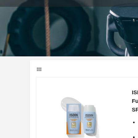
Llamar
IS
Fu
SP