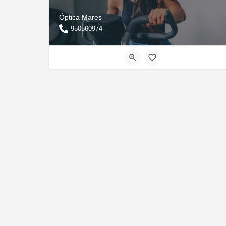
Óptica Mares
950560974